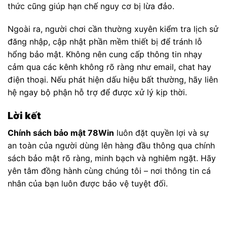
thức cũng giúp hạn chế nguy cơ bị lừa đảo.
Ngoài ra, người chơi cần thường xuyên kiểm tra lịch sử
đăng nhập, cập nhật phần mềm thiết bị để tránh lỗ
hổng bảo mật. Không nên cung cấp thông tin nhạy
cảm qua các kênh không rõ ràng như email, chat hay
điện thoại. Nếu phát hiện dấu hiệu bất thường, hãy liên
hệ ngay bộ phận hỗ trợ để được xử lý kịp thời.
Lời kết
Chính sách bảo mật 78Win
luôn đặt quyền lợi và sự
an toàn của người dùng lên hàng đầu thông qua chính
sách bảo mật rõ ràng, minh bạch và nghiêm ngặt. Hãy
yên tâm đồng hành cùng chúng tôi – nơi thông tin cá
nhân của bạn luôn được bảo vệ tuyệt đối.