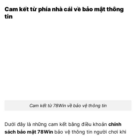
Cam kết từ phía nhà cái về bảo mật thông
tin
Cam kết từ 78Win về bảo vệ thông tin
Dưới đây là những cam kết bằng điều khoản
chính
sách bảo mật 78Win
bảo vệ thông tin người chơi khi