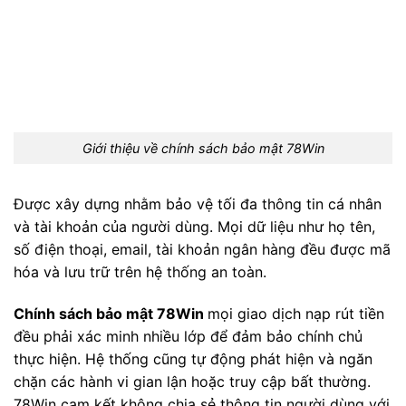
Giới thiệu về chính sách bảo mật 78Win
Được xây dựng nhằm bảo vệ tối đa thông tin cá nhân
và tài khoản của người dùng. Mọi dữ liệu như họ tên,
số điện thoại, email, tài khoản ngân hàng đều được mã
hóa và lưu trữ trên hệ thống an toàn.
Chính sách bảo mật 78Win
mọi giao dịch nạp rút tiền
đều phải xác minh nhiều lớp để đảm bảo chính chủ
thực hiện. Hệ thống cũng tự động phát hiện và ngăn
chặn các hành vi gian lận hoặc truy cập bất thường.
78Win cam kết không chia sẻ thông tin người dùng với