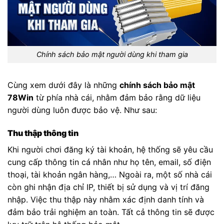
Chính sách bảo mật người dùng khi tham gia
Cùng xem dưới đây là những
chính sách bảo mật
78Win
từ phía nhà cái, nhằm đảm bảo rằng dữ liệu
người dùng luôn được bảo vệ. Như sau:
Thu thập thông tin
Khi người chơi đăng ký tài khoản, hệ thống sẽ yêu cầu
cung cấp thông tin cá nhân như họ tên, email, số điện
thoại, tài khoản ngân hàng,… Ngoài ra, một số nhà cái
còn ghi nhận địa chỉ IP, thiết bị sử dụng và vị trí đăng
nhập. Việc thu thập này nhằm xác định danh tính và
đảm bảo trải nghiệm an toàn. Tất cả thông tin sẽ được