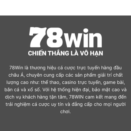
78Win là thương hiệu cá cược trực tuyến hàng đầu
châu Á, chuyên cung cấp các sản phẩm giải trí chất
lượng cao như: thể thao, casino trực tuyến, game bài,
bắn cá và xổ số. Với hệ thống hiện đại, bảo mật cao và
dịch vụ khách hàng tận tâm, 78WIN cam kết mang đến
trải nghiệm cá cược uy tín và đẳng cấp cho mọi người
chơi.