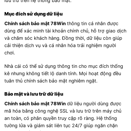
lưu trữ trên hệ thống bảo mật.
Mục đích sử dụng dữ liệu
Chính sách bảo mật 78Win
thông tin cá nhân được
dùng để xác minh tài khoản chính chủ, hỗ trợ giao dịch
và chăm sóc khách hàng. Đồng thời, dữ liệu còn giúp
cải thiện dịch vụ và cá nhân hóa trải nghiệm người
chơi.
Nhà cái có thể sử dụng thông tin cho mục đích thống
kê nhưng không tiết lộ danh tính. Mọi hoạt động đều
tuân thủ chính sách bảo mật nghiêm ngặt.
Bảo mật và lưu trữ dữ liệu
Chính sách bảo mật 78Win
dữ liệu người dùng được
mã hóa bằng công nghệ SSL và lưu trữ trên máy chủ
an toàn, có phân quyền truy cập rõ ràng. Hệ thống
tường lửa và giám sát liên tục 24/7 giúp ngăn chặn