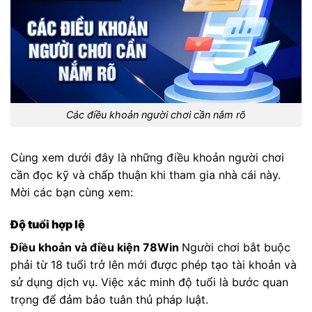
Các điều khoản người chơi cần nắm rõ
Cùng xem dưới đây là những điều khoản người chơi
cần đọc kỹ và chấp thuận khi tham gia nhà cái này.
Mời các bạn cùng xem:
Độ tuổi hợp lệ
Điều khoản và điều kiện 78Win
Người chơi bắt buộc
phải từ 18 tuổi trở lên mới được phép tạo tài khoản và
sử dụng dịch vụ. Việc xác minh độ tuổi là bước quan
trọng để đảm bảo tuân thủ pháp luật.