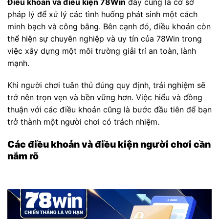
Điều khoản và điều kiện 78Win
đây cũng là cơ sở
pháp lý để xử lý các tình huống phát sinh một cách
minh bạch và công bằng. Bên cạnh đó, điều khoản còn
thể hiện sự chuyên nghiệp và uy tín của 78Win trong
việc xây dựng một môi trường giải trí an toàn, lành
mạnh.
Khi người chơi tuân thủ đúng quy định, trải nghiệm sẽ
trở nên trọn vẹn và bền vững hơn. Việc hiểu và đồng
thuận với các điều khoản cũng là bước đầu tiên để bạn
trở thành một người chơi có trách nhiệm.
Các điều khoản và điều kiện người chơi cần
nắm rõ