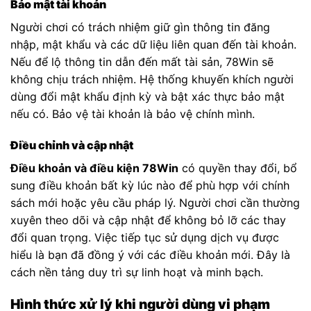
Bảo mật tài khoản
Người chơi có trách nhiệm giữ gìn thông tin đăng
nhập, mật khẩu và các dữ liệu liên quan đến tài khoản.
Nếu để lộ thông tin dẫn đến mất tài sản, 78Win sẽ
không chịu trách nhiệm. Hệ thống khuyến khích người
dùng đổi mật khẩu định kỳ và bật xác thực bảo mật
nếu có. Bảo vệ tài khoản là bảo vệ chính mình.
Điều chỉnh và cập nhật
Điều khoản và điều kiện 78Win
có quyền thay đổi, bổ
sung điều khoản bất kỳ lúc nào để phù hợp với chính
sách mới hoặc yêu cầu pháp lý. Người chơi cần thường
xuyên theo dõi và cập nhật để không bỏ lỡ các thay
đổi quan trọng. Việc tiếp tục sử dụng dịch vụ được
hiểu là bạn đã đồng ý với các điều khoản mới. Đây là
cách nền tảng duy trì sự linh hoạt và minh bạch.
Hình thức xử lý khi người dùng vi phạm