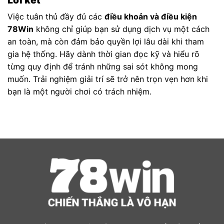
Việc tuân thủ đầy đủ các
điều khoản và điều kiện
78Win
không chỉ giúp bạn sử dụng dịch vụ một cách
an toàn, mà còn đảm bảo quyền lợi lâu dài khi tham
gia hệ thống. Hãy dành thời gian đọc kỹ và hiểu rõ
từng quy định để tránh những sai sót không mong
muốn. Trải nghiệm giải trí sẽ trở nên trọn vẹn hơn khi
bạn là một người chơi có trách nhiệm.